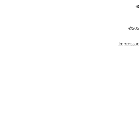
6
©202
Impressu