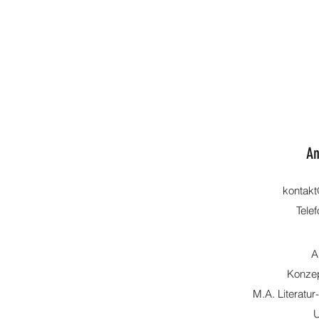
An
kontak
Tele
A
Konzep
M.A. Literatur
U