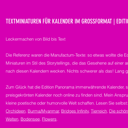
TEXTMINIATUREN FÜR KALENDER IM GROSSFORMAT | EDIT
Leckermachen von Bild bis Text
Die Referenz waren die Manufactum-Texte: so etwas wollte die Ed
Miniaturen im Stil des Storytellings, die das Gesehene auf einer
nach diesen Kalendern wecken. Nichts schwerer als das! Lang ge
Zum Glück hat die Edition Panorama immerwährende Kalender, sod
preisgekrönten Kalender noch online zu finden sind. Mein Anspru
kleine poetische oder humorvolle Welt schaffen. Lesen Sie selbst
Orchideen
,
Burma/Myanmar
,
Bridges Infinity
,
Tierreich
,
Die schön
Welten
,
Bodensee
,
Flowers
.