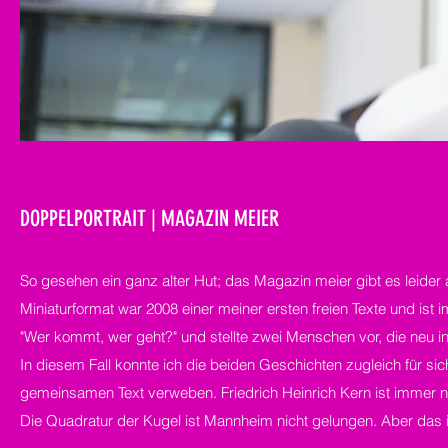
DOPPELPORTRAIT | MAGAZIN MEIER
So gesehen ein ganz alter Hut; das Magazin meier gibt es leider 
Miniaturformat war 2008 einer meiner ersten freien Texte und ist
"Wer kommt, wer geht?" und stellte zwei Menschen vor, die neu i
In diesem Fall konnte ich die beiden Geschichten zugleich für s
gemeinsamen Text verweben. Friedrich Heinrich Kern ist immer no
Die Quadratur der Kugel ist Mannheim nicht gelungen. Aber das is