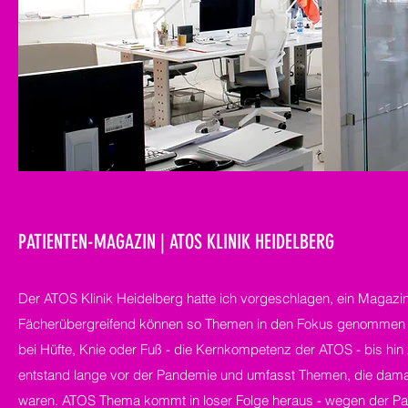
PATIENTEN-MAGAZIN | ATOS KLINIK HEIDELBERG
Der ATOS Klinik Heidelberg hatte ich vorgeschlagen, ein Magazi
Fächerübergreifend können so Themen in den Fokus genommen we
bei Hüfte, Knie oder Fuß - die Kernkompetenz der ATOS - bis hi
entstand lange vor der Pandemie und umfasst Themen, die damals
waren. ATOS Thema kommt in loser Folge heraus - wegen der Pand