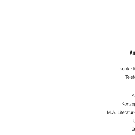
An
kontak
Tele
A
Konzep
M.A. Literatur
U
6