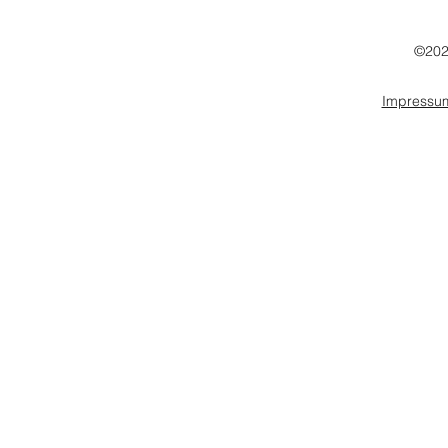
©202
Impressu